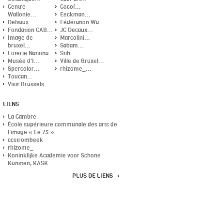
Centre
Cocof...
Wallonie...
Eeckman...
Delvaux...
Fédération Wa...
Fondation CAB...
JC Decaux...
Image de
Marcolini...
bruxel...
Sabam...
Loterie Nationa...
Stib...
Musée d'I...
Ville de Bruxel...
Spercolor...
rhizome_...
Toucan...
Visit.Brussels...
LIENS
La Cambre
École supérieure communale des arts de
l’image « Le 75 »
ccstrombeek
rhizome_
Koninklijke Academie voor Schone
Kunsten, KASK
PLUS DE LIENS