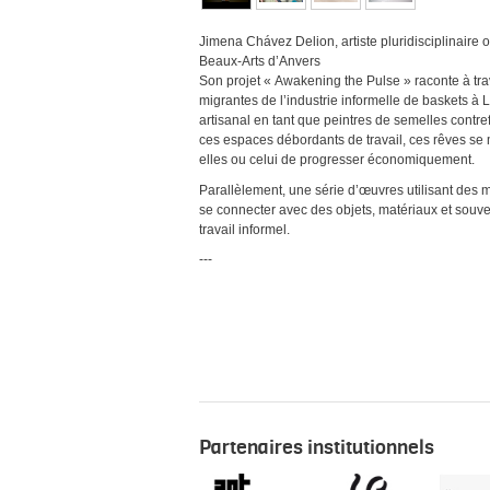
Jimena Chávez Delion, artiste pluridisciplinaire o
Beaux-Arts d’Anvers
Son projet « Awakening the Pulse » raconte à tr
migrantes de l’industrie informelle de baskets à Li
artisanal en tant que peintres de semelles contre
ces espaces débordants de travail, ces rêves se me
elles ou celui de progresser économiquement.
Parallèlement, une série d’œuvres utilisant des m
se connecter avec des objets, matériaux et souveni
travail informel.
---
Partenaires institutionnels