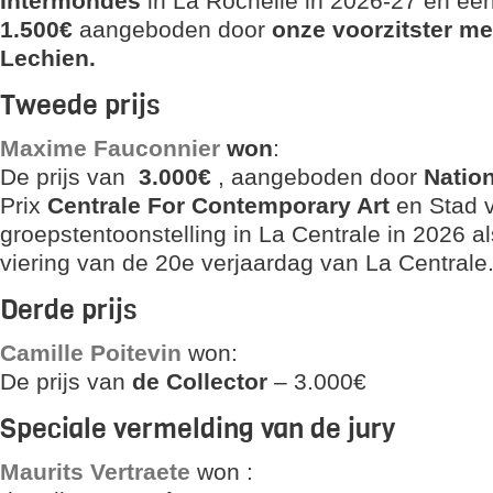
Intermondes
in La Rochelle in 2026-27 en ee
1.500€
aangeboden door
onze voorzitster m
Lechien.
Tweede prijs
Maxime Fauconnier
won
:
De prijs van
3.000€
, aangeboden door
Nation
Prix
Centrale For Contemporary Art
en Stad v
groepstentoonstelling in La Centrale in 2026 a
viering van de 20e verjaardag van La Centrale
Derde prijs
Camille Poitevin
won:
De prijs van
de Collector
– 3.000€
Speciale vermelding van de jury
Maurits Vertraete
won :