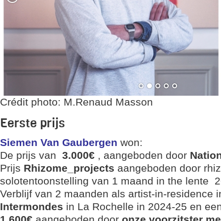
Crédit photo: M.Renaud Masson
Eerste prijs
Siemen Van Gaubergen
won:
De prijs van
3.000€
, aangeboden door
Nation
Prijs
Rhizome_projects
aangeboden door rhi
solotentoonstelling van 1 maand in the lente 20
Verblijf van 2 maanden als artist-in-residence 
Intermondes
in La Rochelle in 2024-25 en ee
1.600€
aangeboden door
onze voorzitster m