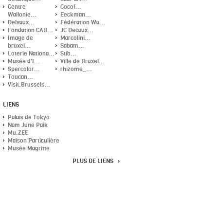
Centre
Cocof...
Wallonie...
Eeckman...
Delvaux...
Fédération Wa...
Fondation CAB...
JC Decaux...
Image de
Marcolini...
bruxel...
Sabam...
Loterie Nationa...
Stib...
Musée d'I...
Ville de Bruxel...
Spercolor...
rhizome_...
Toucan...
Visit.Brussels...
LIENS
Palais de Tokyo
Nam June Paik
Mu.ZEE
Maison Particulière
Musée Magritte
PLUS DE LIENS