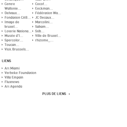
Centre
Cocof...
Wallonie...
Eeckman...
Delvaux...
Fédération Wa...
Fondation CAB...
JC Decaux...
Image de
Marcolini...
bruxel...
Sabam...
Loterie Nationa...
Stib...
Musée d'I...
Ville de Bruxel...
Spercolor...
rhizome_...
Toucan...
Visit.Brussels...
LIENS
Art Miami
Verbeke Foundation
Villa Empain
Fluxnews
Art Agenda
PLUS DE LIENS