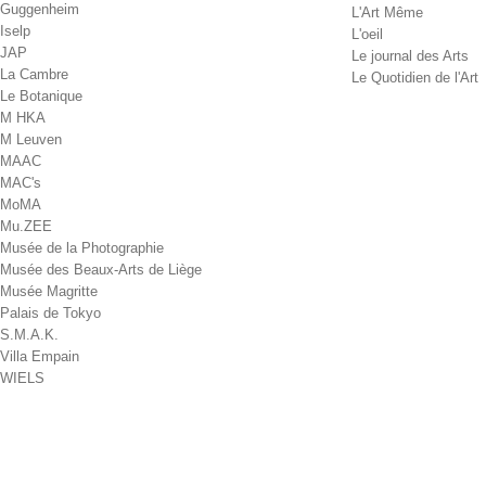
Guggenheim
L'Art Même
Iselp
L'oeil
JAP
Le journal des Arts
La Cambre
Le Quotidien de l'Art
Le Botanique
M HKA
M Leuven
MAAC
MAC's
MoMA
Mu.ZEE
Musée de la Photographie
Musée des Beaux-Arts de Liège
Musée Magritte
Palais de Tokyo
S.M.A.K.
Villa Empain
WIELS