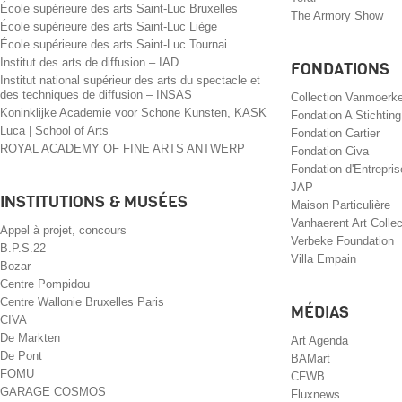
École supérieure des arts Saint-Luc Bruxelles
The Armory Show
École supérieure des arts Saint-Luc Liège
École supérieure des arts Saint-Luc Tournai
Institut des arts de diffusion – IAD
FONDATIONS
Institut national supérieur des arts du spectacle et
des techniques de diffusion – INSAS
Collection Vanmoerk
Koninklijke Academie voor Schone Kunsten, KASK
Fondation A Stichting
Luca | School of Arts
Fondation Cartier
ROYAL ACADEMY OF FINE ARTS ANTWERP
Fondation Civa
Fondation d'Entrepri
JAP
INSTITUTIONS & MUSÉES
Maison Particulière
Vanhaerent Art Collec
Appel à projet, concours
Verbeke Foundation
B.P.S.22
Villa Empain
Bozar
Centre Pompidou
Centre Wallonie Bruxelles Paris
MÉDIAS
CIVA
De Markten
Art Agenda
De Pont
BAMart
FOMU
CFWB
GARAGE COSMOS
Fluxnews